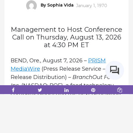
Author
By Sophia Vida
Posted
January 1, 1970
on
Management to Host Conference
Call on Thursday, August 13, 2026
at 4:30 PM ET
BEND, Ore., August 7, 2026 –
PRISM
MediaWire
(Press Release Service – Press
Release Distribution) –
BranchOut Food
Inc.
(NASDAQ: BOF), a food technology
company pioneering the next generation
of natural fruit and vegetable snacks
through its proprietary GentleDry
process, today announced that it will host
a conference call and webcast to review