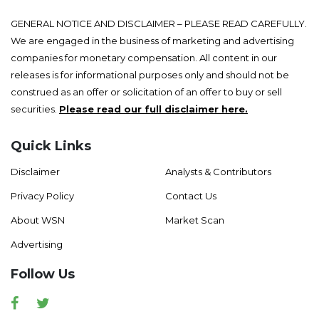
GENERAL NOTICE AND DISCLAIMER – PLEASE READ CAREFULLY.
We are engaged in the business of marketing and advertising
companies for monetary compensation. All content in our
releases is for informational purposes only and should not be
construed as an offer or solicitation of an offer to buy or sell
securities.
Please read our full disclaimer here.
Quick Links
Disclaimer
Analysts & Contributors
Privacy Policy
Contact Us
About WSN
Market Scan
Advertising
Follow Us
Facebook
Twitter