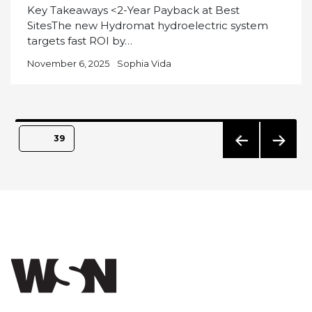
Key Takeaways <2-Year Payback at Best
SitesThe new Hydromat hydroelectric system
targets fast ROI by…
November 6, 2025
Sophia Vida
Posts
PAGE
39
pagination
PREVIO
NEXT
US
PAGE
PAGE